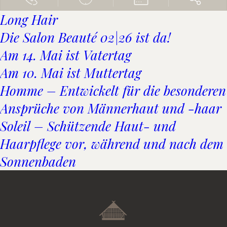
Long Hair
Die Salon Beauté 02|26 ist da!
Am 14. Mai ist Vatertag
Am 10. Mai ist Muttertag
Homme – Entwickelt für die besonderen
Ansprüche von Männerhaut und -haar
Soleil – Schützende Haut- und
Haarpflege vor, während und nach dem
Sonnenbaden