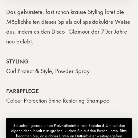
Das gebürstete, fast schon krause Styling lotet die
Möglichkeiten dieses Spiels auf spektakuläre Weise
aus, indem es den Disco–Glamour der 70er Jahre
neu belebt.
STYLING
Curl Protect & Style, Powder Spray
FARBPFLEGE
Colour Protection Shine Restoring Shampoo
Sie sehen gerade einen Platzhalterinhalt von
Standard
. Um auf den
eigentlichen Inhalt zuzugreifen, klicken Sie auf den Button unten. Bitte
beachten Sie, dass dabei Daten an Drittanbieter weitergegeben