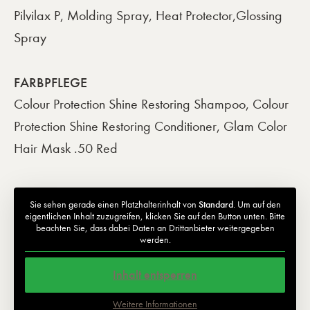
Pilvilax P, Molding Spray, Heat Protector,Glossing
Spray
FARBPFLEGE
Colour Protection Shine Restoring Shampoo, Colour
Protection Shine Restoring Conditioner, Glam Color
Hair Mask .50 Red
Sie sehen gerade einen Platzhalterinhalt von
Standard
. Um auf den
eigentlichen Inhalt zuzugreifen, klicken Sie auf den Button unten. Bitte
beachten Sie, dass dabei Daten an Drittanbieter weitergegeben
werden.
Inhalt entsperren
Weitere Informationen