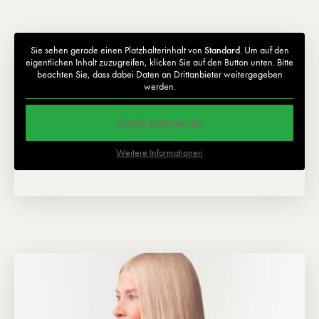
Sie sehen gerade einen Platzhalterinhalt von
Standard
. Um auf den
eigentlichen Inhalt zuzugreifen, klicken Sie auf den Button unten. Bitte
beachten Sie, dass dabei Daten an Drittanbieter weitergegeben
werden.
Inhalt entsperren
Weitere Informationen