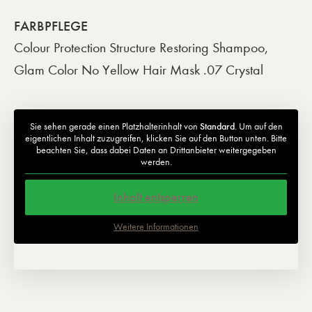
FARBPFLEGE
Colour Protection Structure Restoring Shampoo,
Glam Color No Yellow Hair Mask .07 Crystal
Sie sehen gerade einen Platzhalterinhalt von
Standard
. Um auf den
eigentlichen Inhalt zuzugreifen, klicken Sie auf den Button unten. Bitte
beachten Sie, dass dabei Daten an Drittanbieter weitergegeben
werden.
Inhalt entsperren
Weitere Informationen