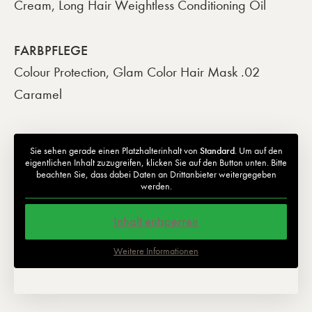
Cream, Long Hair Weightless Conditioning Oil
FARBPFLEGE
Colour Protection, Glam Color Hair Mask .02
Caramel
Sie sehen gerade einen Platzhalterinhalt von
Standard
. Um auf den
eigentlichen Inhalt zuzugreifen, klicken Sie auf den Button unten. Bitte
beachten Sie, dass dabei Daten an Drittanbieter weitergegeben
werden.
Inhalt entsperren
Weitere Informationen