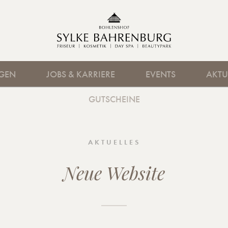
RBEITGEBER
KOSMETIK
UNSER TEAM
AUSBILDUNG
HOCHZEIT
PHILOSOPHIE
DAY SPA
STELLENANZEIG
DER BOHL
H
NGEN
JOBS & KARRIERE
EVENTS
AKTU
GUTSCHEINE
AKTUELLES
Neue Website